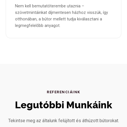
Nem kell bemutatóterembe utaznia –
szövetmintáinkat díjmentesen házhoz visszük, így
otthonában, a bútor mellett tudja kiválasztani a
legmegfelelőbb anyagot.
REFERENCIÁINK
Legutóbbi Munkáink
Tekintse meg az általunk felújított és áthúzott bútorokat.