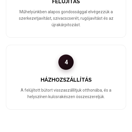
FELÚJÍTÁS
Műhelyünkben alapos gondossággal elvégezzük a
szerkezetjavítást, szivacscserét, rugójavítást és az
újrakárpitozást.
4
HÁZHOZSZÁLLÍTÁS
A felújított bútort visszaszállítjuk otthonába, és a
helyszínen kulcsrakészen összeszereljük.