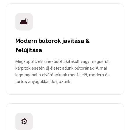
🛋️
Modern bútorok javítása &
felújítása
Megkopott, elszíneződött, kifakult vagy megsérült
kárpitok esetén új életet adunk bútorának. A mai
legmagasabb elvárásoknak megfelelő, modern és
tartós anyagokkal dolgozunk.
⚙️