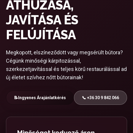
ÁTHÚZÁSA,
JAVÍTÁSA ÉS
FELÚJÍTÁSA
Megkopott, elszíneződött vagy megsérült bútora?
Cégünk minőségi kárpitozással,
szerkezetjavítással és teljes körű restaurálással ad
új életet szívhez nőtt bútorainak!
📝
Ingyenes Árajánlatkérés
📞 +36 30 9 842 066
Minőséget kedvező áron,