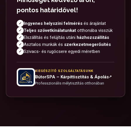
pontos határidővel!
Ingyenes helyszíni felmérés
és árajánlat
✓
Teljes szövetkínálatunkat
otthonába visszük
✓
Elszállítás és felújítás utáni
házhozszállítás
✓
Asztalos munkák és
szerkezetmegerősítés
✓
Szivacs- és rugócsere egyedi méretben
✓
KIEGÉSZÍTŐ SZOLGÁLTATÁSUNK
BútorSPA – Kárpittisztítás & Ápolás
↗
Professzionális mélytisztítás otthonában