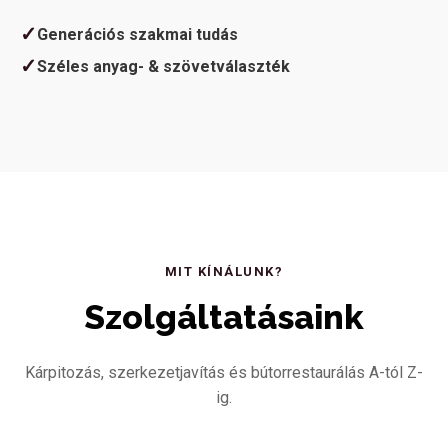
✓
Generációs szakmai tudás
✓
Széles anyag- & szövetválaszték
MIT KÍNÁLUNK?
Szolgáltatásaink
Kárpitozás, szerkezetjavítás és bútorrestaurálás A-tól Z-
ig.