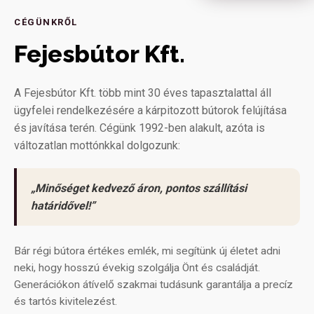
CÉGÜNKRŐL
Fejesbútor Kft.
A Fejesbútor Kft. több mint 30 éves tapasztalattal áll
ügyfelei rendelkezésére a kárpitozott bútorok felújítása
és javítása terén. Cégünk 1992-ben alakult, azóta is
változatlan mottónkkal dolgozunk:
„Minőséget kedvező áron, pontos szállítási
határidővel!”
Bár régi bútora értékes emlék, mi segítünk új életet adni
neki, hogy hosszú évekig szolgálja Önt és családját.
Generációkon átívelő szakmai tudásunk garantálja a precíz
és tartós kivitelezést.