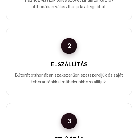
Házhoz visszük teljes szövet kínálatunkat, így
otthonában választhatja ki a legjobbat.
2
ELSZÁLLÍTÁS
Bútorát otthonában szakszerűen szétszereljük és saját
teherautónkkal műhelyünkbe szállítjuk.
3