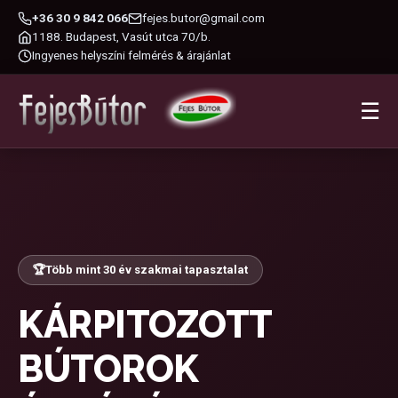
+36 30 9 842 066
fejes.butor@gmail.com
1188. Budapest, Vasút utca 70/b.
Ingyenes helyszíni felmérés & árajánlat
☰
🏆
Több mint 30 év szakmai tapasztalat
KÁRPITOZOTT
BÚTOROK