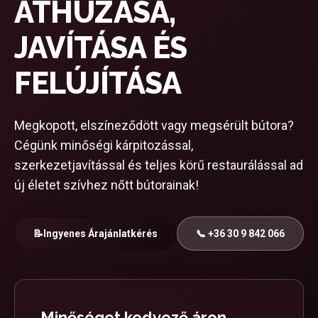
ÁTHÚZÁSA,
JAVÍTÁSA ÉS
FELÚJÍTÁSA
Megkopott, elszíneződött vagy megsérült bútora?
Cégünk minőségi kárpitozással,
szerkezetjavítással és teljes körű restaurálással ad
új életet szívhez nőtt bútorainak!
📝
Ingyenes Árajánlatkérés
📞 +36 30 9 842 066
Minőséget kedvező áron,