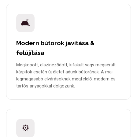
🛋️
Modern bútorok javítása &
felújítása
Megkopott, elszíneződött, kifakult vagy megsérült
kárpitok esetén új életet adunk bútorának. A mai
legmagasabb elvárásoknak megfelelő, modern és
tartós anyagokkal dolgozunk.
⚙️