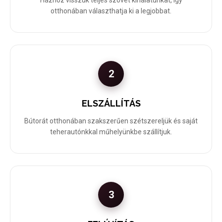
Házhoz visszük teljes szövet kínálatunkat, így
otthonában választhatja ki a legjobbat.
2
ELSZÁLLÍTÁS
Bútorát otthonában szakszerűen szétszereljük és saját
teherautónkkal műhelyünkbe szállítjuk.
3