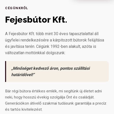
CÉGÜNKRŐL
Fejesbútor Kft.
A Fejesbútor Kft. több mint 30 éves tapasztalattal áll
ügyfelei rendelkezésére a kárpitozott bútorok felújítása
és javítása terén. Cégünk 1992-ben alakult, azóta is
változatlan mottónkkal dolgozunk:
„Minőséget kedvező áron, pontos szállítási
határidővel!”
Bár régi bútora értékes emlék, mi segítünk új életet adni
neki, hogy hosszú évekig szolgálja Önt és családját.
Generációkon átívelő szakmai tudásunk garantálja a precíz
és tartós kivitelezést.