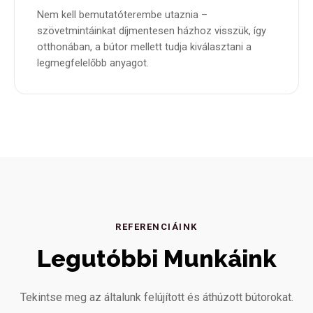
Nem kell bemutatóterembe utaznia –
szövetmintáinkat díjmentesen házhoz visszük, így
otthonában, a bútor mellett tudja kiválasztani a
legmegfelelőbb anyagot.
REFERENCIÁINK
Legutóbbi Munkáink
Tekintse meg az általunk felújított és áthúzott bútorokat.