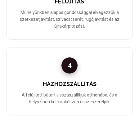
FELÚJÍTÁS
Műhelyünkben alapos gondossággal elvégezzük a
szerkezetjavítást, szivacscserét, rugójavítást és az
újrakárpitozást.
4
HÁZHOZSZÁLLÍTÁS
A felújított bútort visszaszállítjuk otthonába, és a
helyszínen kulcsrakészen összeszereljük.