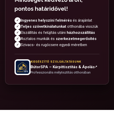
pontos határidővel!
Ingyenes helyszíni felmérés
és árajánlat
✓
Teljes szövetkínálatunkat
otthonába visszük
✓
Elszállítás és felújítás utáni
házhozszállítás
✓
Asztalos munkák és
szerkezetmegerősítés
✓
Szivacs- és rugócsere egyedi méretben
✓
KIEGÉSZÍTŐ SZOLGÁLTATÁSUNK
BútorSPA – Kárpittisztítás & Ápolás
↗
Professzionális mélytisztítás otthonában