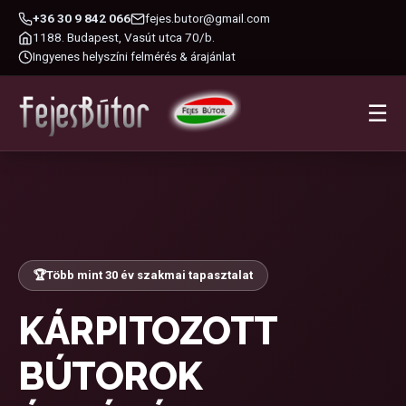
+36 30 9 842 066
fejes.butor@gmail.com
1188. Budapest, Vasút utca 70/b.
Ingyenes helyszíni felmérés & árajánlat
☰
🏆
Több mint 30 év szakmai tapasztalat
KÁRPITOZOTT
BÚTOROK