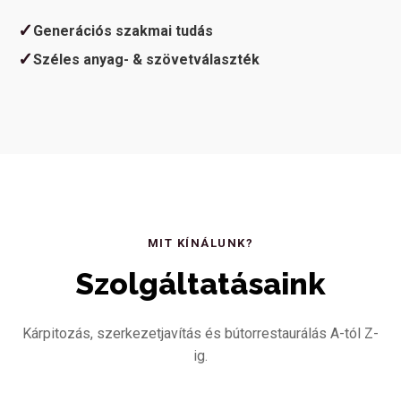
✓
Generációs szakmai tudás
✓
Széles anyag- & szövetválaszték
MIT KÍNÁLUNK?
Szolgáltatásaink
Kárpitozás, szerkezetjavítás és bútorrestaurálás A-tól Z-
ig.