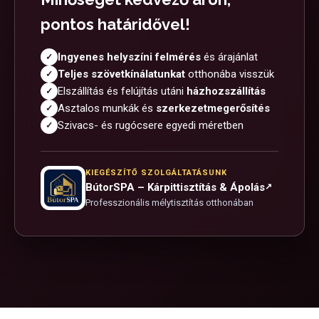
pontos határidővel!
Ingyenes helyszíni felmérés
és árajánlat
✓
Teljes szövetkínálatunkat
otthonába visszük
✓
Elszállítás és felújítás utáni
házhozszállítás
✓
Asztalos munkák és
szerkezetmegerősítés
✓
Szivacs- és rugócsere egyedi méretben
✓
KIEGÉSZÍTŐ SZOLGÁLTATÁSUNK
BútorSPA – Kárpittisztítás & Ápolás
↗
Professzionális mélytisztítás otthonában