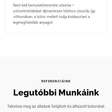
Nem kell bemutatóterembe utaznia –
szövetmintáinkat díjmentesen házhoz visszük, így
otthonában, a bútor mellett tudja kiválasztani a
legmegfelelőbb anyagot.
REFERENCIÁINK
Legutóbbi Munkáink
Tekintse meg az általunk felújított és áthúzott bútorokat.