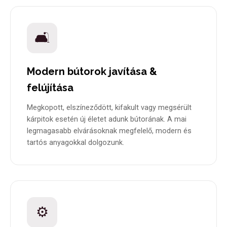
🛋️
Modern bútorok javítása &
felújítása
Megkopott, elszíneződött, kifakult vagy megsérült
kárpitok esetén új életet adunk bútorának. A mai
legmagasabb elvárásoknak megfelelő, modern és
tartós anyagokkal dolgozunk.
⚙️