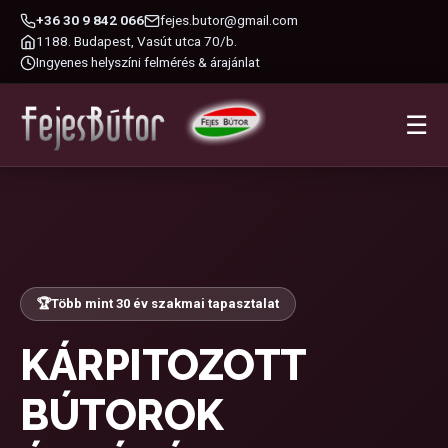
+36 30 9 842 066
fejes.butor@gmail.com
1188. Budapest, Vasút utca 70/b.
Ingyenes helyszíni felmérés & árajánlat
☰
🏆
Több mint 30 év szakmai tapasztalat
KÁRPITOZOTT
BÚTOROK