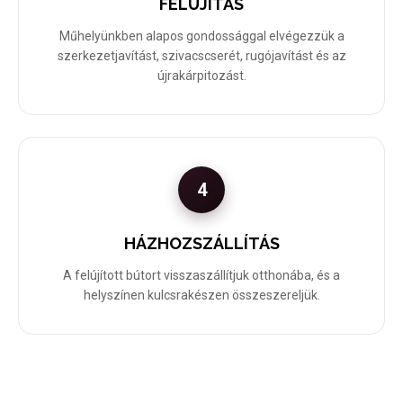
FELÚJÍTÁS
Műhelyünkben alapos gondossággal elvégezzük a
szerkezetjavítást, szivacscserét, rugójavítást és az
újrakárpitozást.
4
HÁZHOZSZÁLLÍTÁS
A felújított bútort visszaszállítjuk otthonába, és a
helyszínen kulcsrakészen összeszereljük.