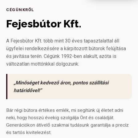
CÉGÜNKRŐL
Fejesbútor Kft.
A Fejesbútor Kft. több mint 30 éves tapasztalattal áll
ügyfelei rendelkezésére a kárpitozott bútorok felújítása
és javítása terén. Cégünk 1992-ben alakult, azóta is
változatlan mottónkkal dolgozunk:
„Minőséget kedvező áron, pontos szállítási
határidővel!”
Bár régi bútora értékes emlék, mi segítünk új életet adni
neki, hogy hosszú évekig szolgálja Önt és családját.
Generációkon átívelő szakmai tudásunk garantálja a precíz
és tartós kivitelezést.