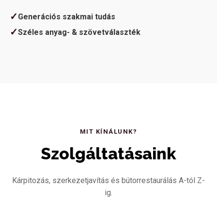
✓
Generációs szakmai tudás
✓
Széles anyag- & szövetválaszték
MIT KÍNÁLUNK?
Szolgáltatásaink
Kárpitozás, szerkezetjavítás és bútorrestaurálás A-tól Z-
ig.