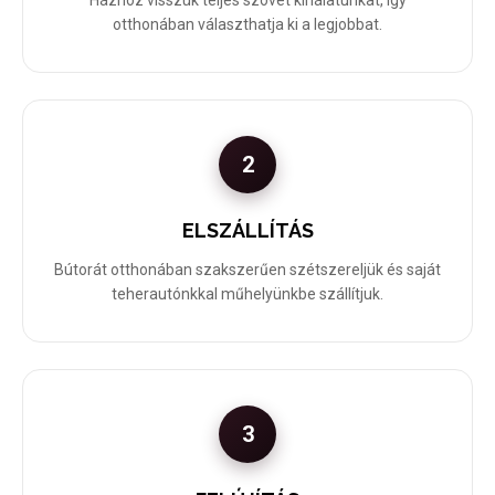
Házhoz visszük teljes szövet kínálatunkat, így
otthonában választhatja ki a legjobbat.
2
ELSZÁLLÍTÁS
Bútorát otthonában szakszerűen szétszereljük és saját
teherautónkkal műhelyünkbe szállítjuk.
3