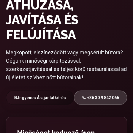
ÁTHÚZÁSA,
JAVÍTÁSA ÉS
FELÚJÍTÁSA
Megkopott, elszíneződött vagy megsérült bútora?
Cégünk minőségi kárpitozással,
szerkezetjavítással és teljes körű restaurálással ad
új életet szívhez nőtt bútorainak!
📝
Ingyenes Árajánlatkérés
📞 +36 30 9 842 066
Minőséget kedvező áron,